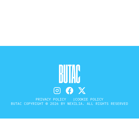
STORIA E CITAZIONI
INTRATTENIMENTO
COMPLOTTI, LEGGENDE URBANE ED
EVERGREEN
EDITORIALI
PRIVACY POLICY
COOKIE POLICY
BUTAC COPYRIGHT © 2026 BY NEXILIA. ALL RIGHTS RESERVED
TRUFFE E SOCIAL NETWORK