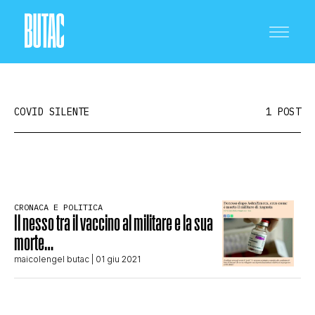
COVID SILENTE
1 POST
CRONACA E POLITICA
CRONACA E POLITICA
Il nesso tra il vaccino al militare e la sua
SCIENZA E TECNOLOGIA
morte…
maicolengel butac
| 01 giu 2021
SALUTE E MEDICINA