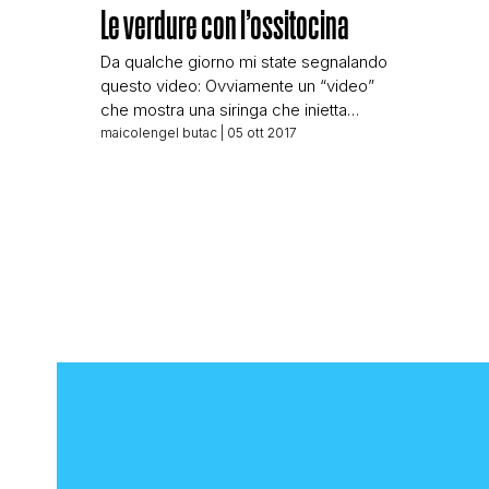
Le verdure con l’ossitocina
Da qualche giorno mi state segnalando
questo video: Ovviamente un “video”
che mostra una siringa che inietta
qualcosa nella verdura spaventa un po’
maicolengel butac
| 05 ott 2017
tutti, specie visto il testo che appare in
sovraimpressione. Gli agricoltori
disperati iniettano le verdure con
l’ossitocina, accade in India, dove
alcune verdure vendute nei mercati
vengono iniettate con l’ossitocina,
alcune vengono […]