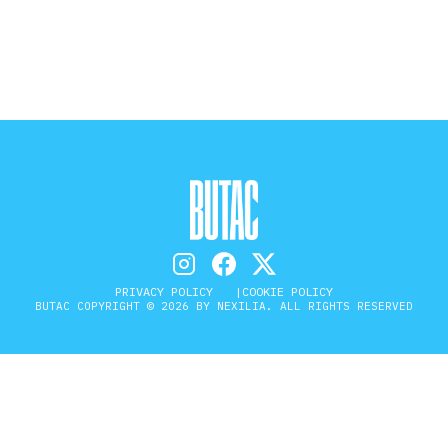
STORIA E CITAZIONI
INTRATTENIMENTO
COMPLOTTI, LEGGENDE URBANE ED
EVERGREEN
PRIVACY POLICY
COOKIE POLICY
BUTAC COPYRIGHT © 2026 BY NEXILIA. ALL RIGHTS RESERVED
EDITORIALI
TRUFFE E SOCIAL NETWORK