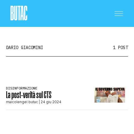
DARIO GIACOMINI
1 POST
CRONACA E POLITICA
DISINFORMAZIONE
La post-verità sul CTS
SCIENZA E TECNOLOGIA
maicolengel butac
| 24 giu 2024
SALUTE E MEDICINA