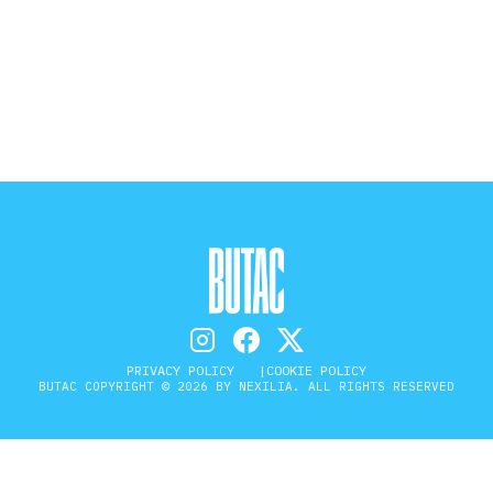
STORIA E CITAZIONI
INTRATTENIMENTO
COMPLOTTI, LEGGENDE URBANE ED
EVERGREEN
EDITORIALI
PRIVACY POLICY
COOKIE POLICY
BUTAC COPYRIGHT © 2026 BY NEXILIA. ALL RIGHTS RESERVED
TRUFFE E SOCIAL NETWORK