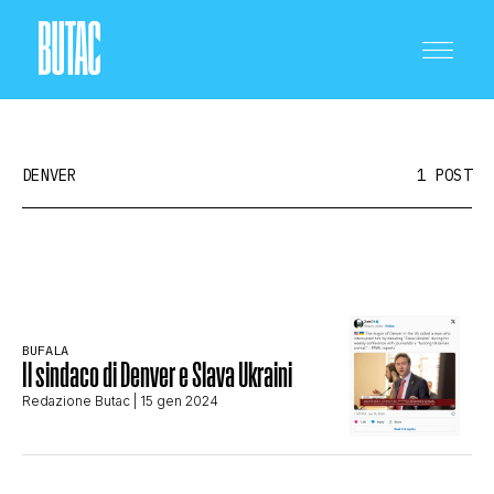
DENVER
1 POST
CRONACA E POLITICA
BUFALA
SCIENZA E TECNOLOGIA
Il sindaco di Denver e Slava Ukraini
Redazione Butac
| 15 gen 2024
SALUTE E MEDICINA