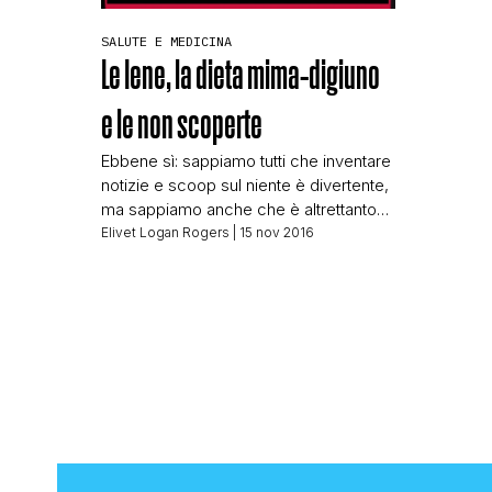
SALUTE E MEDICINA
Le Iene, la dieta mima-digiuno
e le non scoperte
Ebbene sì: sappiamo tutti che inventare
notizie e scoop sul niente è divertente,
ma sappiamo anche che è altrettanto
bello prendere dell’acqua calda e
Elivet Logan Rogers
| 15 nov 2016
cercare di farla passare come
“scoperta dell’anno”. Basta usare il
claim: Una dieta che allunga la vita
Come fanno Le Iene. Premessa: Prima
di tutto una piccola considerazione
personale. Il programma […]