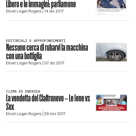
Libero e le immagini: parliamone
STORIA E CITAZIONI
Elivet Logan Rogers
| 14 dic 2017
INTRATTENIMENTO
EDITORIALI E APPROFONDIMENTI
Nessuno cerca di rubarvi la macchina
con una bottiglia
COMPLOTTI, LEGGENDE URBANE ED
Elivet Logan Rogers
| 07 dic 2017
EVERGREEN
CLIMA ED ENERGIA
EDITORIALI
La vendetta del Cialtronevo – Le Iene vs
Sox
Elivet Logan Rogers
| 29 nov 2017
TRUFFE E SOCIAL NETWORK