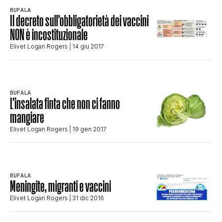
CLIMA ED ENERGIA
BUFALA
Il decreto sull’obbligatorietà dei vaccini
NON è incostituzionale
CONTATTI
Elivet Logan Rogers
| 14 giu 2017
CHI SIAMO
BUFALA
L’insalata finta che non ci fanno
mangiare
Elivet Logan Rogers
| 19 gen 2017
BUFALA
Meningite, migranti e vaccini
Elivet Logan Rogers
| 31 dic 2016