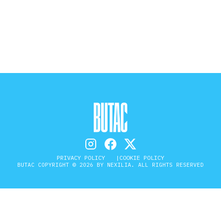
STORIA E CITAZIONI
INTRATTENIMENTO
COMPLOTTI, LEGGENDE URBANE ED
EVERGREEN
EDITORIALI
PRIVACY POLICY
COOKIE POLICY
BUTAC COPYRIGHT © 2026 BY NEXILIA. ALL RIGHTS RESERVED
TRUFFE E SOCIAL NETWORK