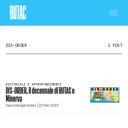
DIS-ORDER
1 POST
CRONACA E POLITICA
EDITORIALI E APPROFONDIMENTI
DIS-ORDER, il decennale di BUTAC e
SCIENZA E TECNOLOGIA
Minerva
maicolengel butac
| 23 feb 2023
SALUTE E MEDICINA