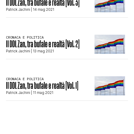
Il DDL Zan, tra bufale e realtà [Vol. 3]
STORIA E CITAZIONI
Patrick Jachini
| 14 mag 2021
INTRATTENIMENTO
CRONACA E POLITICA
Il DDL Zan, tra bufale e realtà [Vol. 2]
Patrick Jachini
| 13 mag 2021
COMPLOTTI, LEGGENDE URBANE ED
EVERGREEN
CRONACA E POLITICA
Il DDL Zan, tra bufale e realtà [Vol. 1]
Patrick Jachini
| 11 mag 2021
EDITORIALI
TRUFFE E SOCIAL NETWORK