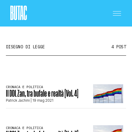
DISEGNO DI LEGGE
4 POST
CRONACA E POLITICA
CRONACA E POLITICA
Il DDL Zan, tra bufale e realtà [Vol. 4]
SCIENZA E TECNOLOGIA
Patrick Jachini
| 19 mag 2021
SALUTE E MEDICINA
CRONACA E POLITICA