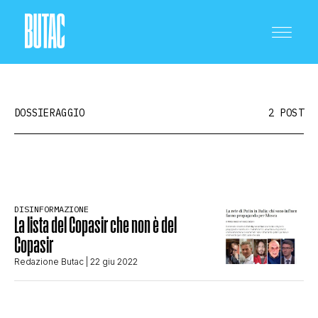
DOSSIERAGGIO
2 POST
CRONACA E POLITICA
DISINFORMAZIONE
La lista del Copasir che non è del
SCIENZA E TECNOLOGIA
Copasir
Redazione Butac
| 22 giu 2022
SALUTE E MEDICINA