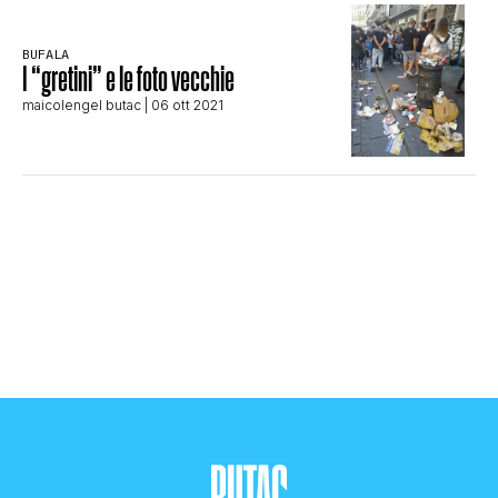
STORIA E CITAZIONI
BUFALA
I “gretini” e le foto vecchie
maicolengel butac
| 06 ott 2021
INTRATTENIMENTO
COMPLOTTI, LEGGENDE URBANE ED
EVERGREEN
EDITORIALI
TRUFFE E SOCIAL NETWORK