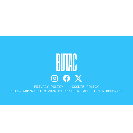
STORIA E CITAZIONI
INTRATTENIMENTO
COMPLOTTI, LEGGENDE URBANE ED
EVERGREEN
PRIVACY POLICY
COOKIE POLICY
BUTAC COPYRIGHT © 2026 BY NEXILIA. ALL RIGHTS RESERVED
EDITORIALI
TRUFFE E SOCIAL NETWORK