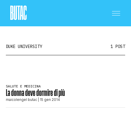
DUKE UNIVERSITY
1 POST
CRONACA E POLITICA
SALUTE E MEDICINA
La donna deve dormire di più
SCIENZA E TECNOLOGIA
maicolengel butac
| 15 gen 2014
SALUTE E MEDICINA