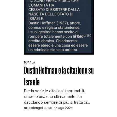
BUFALA
Dustin Hoffman e la citazione su
Israele
Per la serie le citazioni improbabili,
eccone una che ultimamente sta
circolando sempre di più, si tratta di
una presunta citazione che sarebbe
maicolengel butac
| 14 ago 2024
stata pronunciata dall’attore Dustin