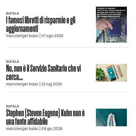
BUFALA
I famosi libretti di risparmio e gli
aggiornamenti
maicolengel butac
| 07 ago 2026
BUFALA
No, non è il Servizio Sanitario che vi
cerca…
maicolengel butac
| 22 lug 2026
BUFALA
Stephen (Steven Eugene) Kuhn non è
una fonte affidabile
maicolengel butac
| 09 giu 2026