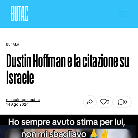
BUFALA
Dustin Hoffman e la citazione su
Israele
CRONACA E POLITICA
SCIENZA E TECNOLOGIA
maicolengel butac
0
0
14 Ago 2024
SALUTE E MEDICINA