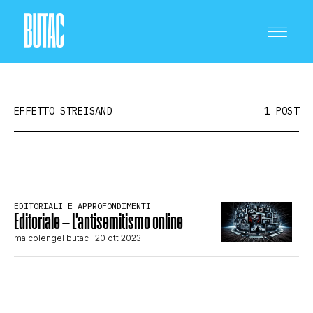
EFFETTO STREISAND
1 POST
CRONACA E POLITICA
EDITORIALI E APPROFONDIMENTI
Editoriale – L’antisemitismo online
SCIENZA E TECNOLOGIA
maicolengel butac
| 20 ott 2023
SALUTE E MEDICINA