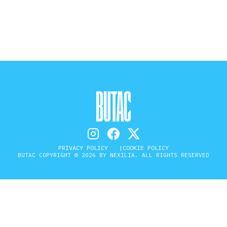
STORIA E CITAZIONI
INTRATTENIMENTO
COMPLOTTI, LEGGENDE URBANE ED
EVERGREEN
PRIVACY POLICY
COOKIE POLICY
BUTAC COPYRIGHT © 2026 BY NEXILIA. ALL RIGHTS RESERVED
EDITORIALI
TRUFFE E SOCIAL NETWORK