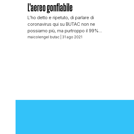
L’aereo gonfiabile
L’ho detto e ripetuto, di parlare di
coronavirus qui su BUTAC non ne
possiamo più, ma purtroppo il 99%
delle segnalazioni che riceviamo
maicolengel butac
| 31 ago 2021
continuano a riguardare la pandemia.
Ogni volta che ci arriva qualcosa di
diverso ammettiamo di accoglierlo a
braccia aperte. È il caso di un video
(anzi due) che ci avete segnalato, e
[…]