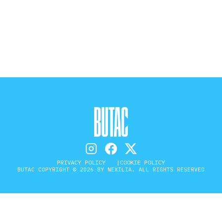
STORIA E CITAZIONI
INTRATTENIMENTO
COMPLOTTI, LEGGENDE URBANE ED
EVERGREEN
EDITORIALI
PRIVACY POLICY
COOKIE POLICY
BUTAC COPYRIGHT © 2026 BY NEXILIA. ALL RIGHTS RESERVED
TRUFFE E SOCIAL NETWORK