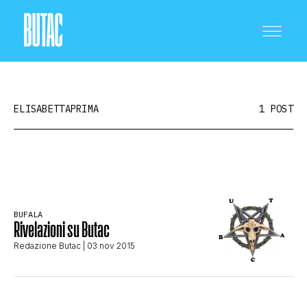
ELISABETTAPRIMA
1 POST
CRONACA E POLITICA
BUFALA
SCIENZA E TECNOLOGIA
Rivelazioni su Butac
Redazione Butac
| 03 nov 2015
SALUTE E MEDICINA