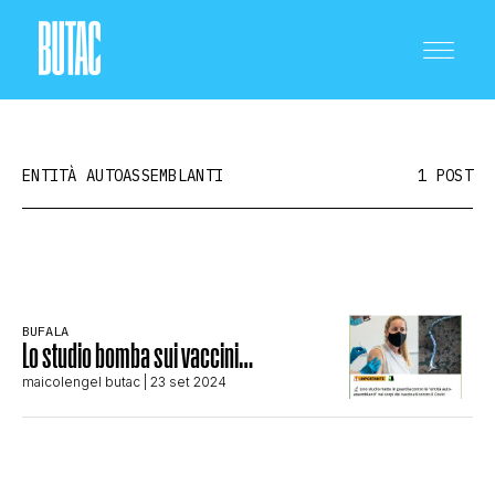
ENTITÀ AUTOASSEMBLANTI
1 POST
CRONACA E POLITICA
BUFALA
Lo studio bomba sui vaccini…
SCIENZA E TECNOLOGIA
maicolengel butac
| 23 set 2024
SALUTE E MEDICINA