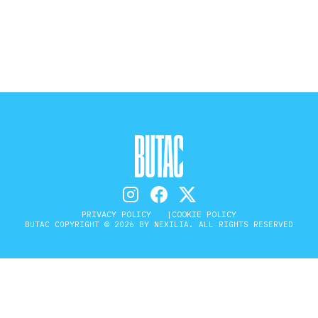
STORIA E CITAZIONI
INTRATTENIMENTO
COMPLOTTI, LEGGENDE URBANE ED
EVERGREEN
PRIVACY POLICY
COOKIE POLICY
EDITORIALI
BUTAC COPYRIGHT © 2026 BY NEXILIA. ALL RIGHTS RESERVED
TRUFFE E SOCIAL NETWORK