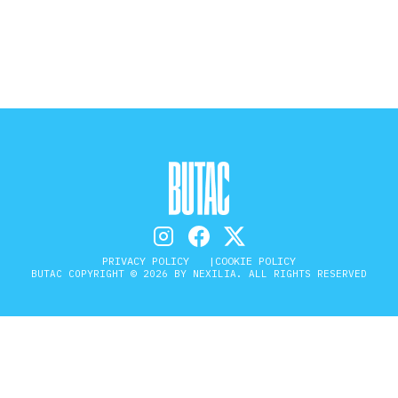
STORIA E CITAZIONI
INTRATTENIMENTO
COMPLOTTI, LEGGENDE URBANE ED
EVERGREEN
PRIVACY POLICY
COOKIE POLICY
BUTAC COPYRIGHT © 2026 BY NEXILIA. ALL RIGHTS RESERVED
EDITORIALI
TRUFFE E SOCIAL NETWORK