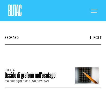
ESOFAGO
1 POST
CRONACA E POLITICA
BUFALA
Ossido di grafene nell’esofago
SCIENZA E TECNOLOGIA
maicolengel butac
| 08 nov 2021
SALUTE E MEDICINA