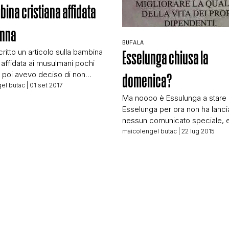
bina cristiana affidata
STORIA E CITAZIONI
onna
BUFALA
ritto un articolo sulla bambina
Esselunga chiusa la
INTRATTENIMENTO
a affidata ai musulmani pochi
a, poi avevo deciso di non
domenica?
rlo visto che comunque
el butac
| 01 set 2017
COMPLOTTI, LEGGENDE URBANE ED EVERGREE
o sufficienti dati per
Ma noooo è Essulunga a stare 
e la storia nella maniera
Esselunga per ora non ha lanci
 Oggi esistono dati in più, dati
nessun comunicato speciale, e
icono che la bambina dopo le
EDITORIALI
orari che è possibile verificare 
maicolengel butac
| 22 lug 2015
e da affidata a famiglia
sito internet la domenica apert
a sia stata affidata ad una […]
standard abbastanza comune. 
stanno aperti dalle 9 alle 20 altr
TRUFFE E SOCIAL NETWORK
dalle 9 alle 14 ma comunque la
maggioranza sta aperta la […]
CLIMA ED ENERGIA