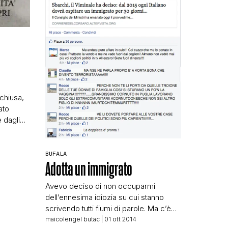
N
chiusa,
ato
 dagli
sul loro
i è uno
Alcuni
BUFALA
Adotta un immigrato
i solo
Avevo deciso di non occuparmi
dell’ennesima idiozia su cui stanno
scrivendo tutti fiumi di parole. Ma c’è
poco da fare: gli uTonti e gli
maicolengel butac
| 01 ott 2014