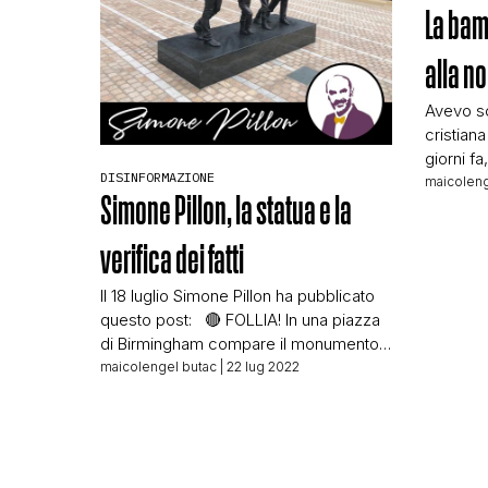
La bam
alla n
Avevo sc
cristian
giorni f
DISINFORMAZIONE
pubblica
maicoleng
Simone Pillon, la statua e la
mancavan
inquadrar
verifica dei fatti
corretta.
che ci d
Il 18 luglio Simone Pillon ha pubblicato
polemich
questo post: 🔴 FOLLIA! In una piazza
musulman
di Birmingham compare il monumento
alla nuova famiglia: due donne, una
maicolengel butac
| 22 lug 2022
delle quali incinta, con due bambini per
mano. Post completo:
https://t.co/vtxdGSIL9s
pic.twitter.com/RXGP3UDlsY — Simone
Pillon (@SimoPillon) July 18, 2022 La