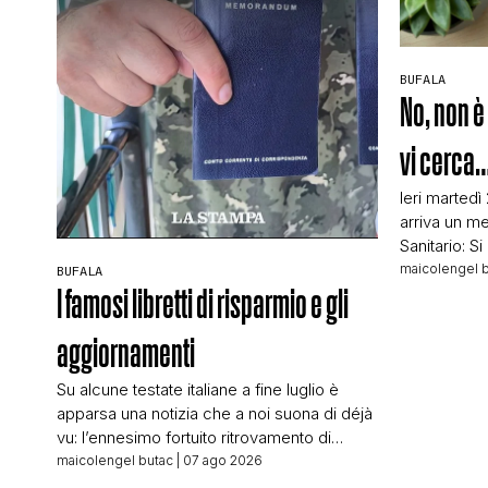
BUFALA
No, non è 
vi cerca
Ieri martedì
arriva un me
Sanitario: S
sede ASL di
maicolengel 
BUFALA
89347784 pe
I famosi libretti di risparmio e gli
riguardano.
abbastanza 
aggiornamenti
conto che c
numero e c
Su alcune testate italiane a fine luglio è
apparsa una notizia che a noi suona di déjà
vu: l’ennesimo fortuito ritrovamento di
libretti di risparmio. Titolava La Stampa ad
maicolengel butac
| 07 ago 2026
articolo appena uscito: Trova in un cassetto