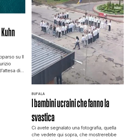
) Kuhn
e
pparso su Il
urizio
d’attesa di
uperyacht è
onari
ulle parole di
BUFALA
alla firma a
I bambini ucraini che fanno la
svastica
Ci avete segnalato una fotografia, quella
che vedete qui sopra, che mostrerebbe