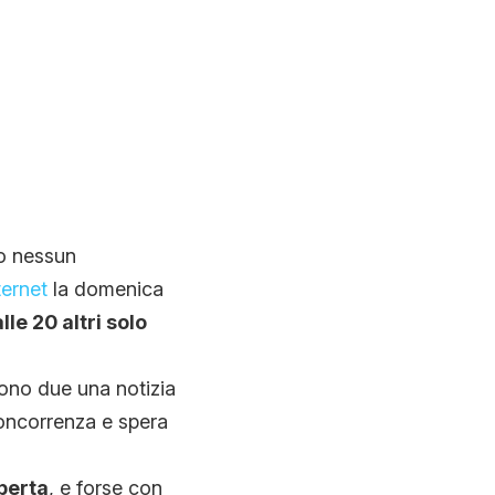
o nessun
ternet
la domenica
lle 20 altri solo
!
sono due una notizia
concorrenza e spera
perta
, e forse con