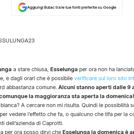
Aggiungi Butac tra le tue fonti preferite su Google
CONTATTI
CHI SIAMO
unga
a stare chiusa,
Esselunga
per ora non ha lanciat
, e dagli orari che è possibile
verificare sul loro sito in
ard abbastanza comune.
Alcuni stanno aperti dalle 9 a
a comunque la maggioranza sta aperta la domenica
ianca? A cercare non mi risulta. Quindi le possibilità 
 per vedere l’effetto che fa, o qualcuno che tifa per la 
enti dell’azienda di Caprotti.
ma per ora posso dirvi che
Esselunga la domenica è a