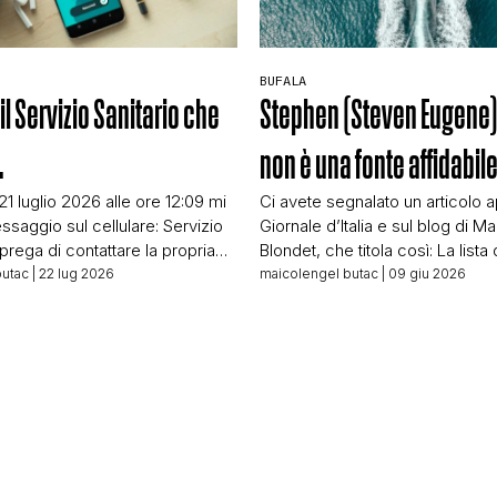
BUFALA
il Servizio Sanitario che
Stephen (Steven Eugene
…
non è una fonte affidabil
 21 luglio 2026 alle ore 12:09 mi
Ci avete segnalato un articolo a
ssaggio sul cellulare: Servizio
Giornale d’Italia e sul blog di Ma
i prega di contattare la propria
Blondet, che titola così: La lista 
 riferimento al numero
quattro anni per l’acquisto di s
butac
| 22 lug 2026
maicolengel butac
| 09 giu 2026
r comunicazioni urgenti che la
interamente composta da funzi
 Faccio il fact-checker da
ucraini… E basa tutto l’articolo s
tempo da rendermi subito
Kuhn, riportate – a quanto pare d
’è qualcosa di strano nel
fine articolo – da […]
he, non […]