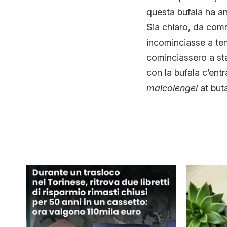
questa bufala ha an
Sia chiaro, da comm
incominciasse a te
cominciassero a sta
con la bufala c’ent
maicolengel
at buta