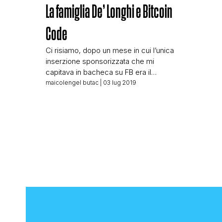
La famiglia De’ Longhi e Bitcoin
Code
Ci risiamo, dopo un mese in cui l’unica
inserzione sponsorizzata che mi
capitava in bacheca su FB era il
faccione di un signore (in varie pose,
maicolengel butac
| 03 lug 2019
sempre in ambienti chic e di lusso) che
mi proponeva i suoi manuali per
investire meglio, è tornato Bitcoin
Code! Dopo Soros, Berlusconi, Musk, e
i tanti altri sfruttati […]