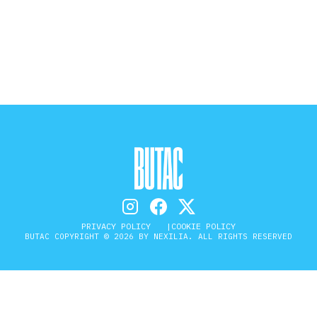
STORIA E CITAZIONI
INTRATTENIMENTO
COMPLOTTI, LEGGENDE URBANE ED
EVERGREEN
EDITORIALI
PRIVACY POLICY
COOKIE POLICY
BUTAC COPYRIGHT © 2026 BY NEXILIA. ALL RIGHTS RESERVED
TRUFFE E SOCIAL NETWORK