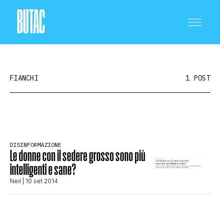
FIANCHI
1 POST
CRONACA E POLITICA
DISINFORMAZIONE
Le donne con il sedere grosso sono più
SCIENZA E TECNOLOGIA
intelligenti e sane?
Neil
| 10 set 2014
SALUTE E MEDICINA