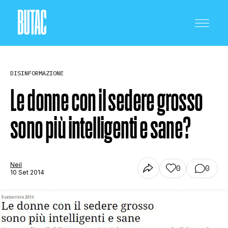
DISINFORMAZIONE
Le donne con il sedere grosso
sono più intelligenti e sane?
CRONACA E POLITICA
SCIENZA E TECNOLOGIA
Neil
0
0
10 Set 2014
SALUTE E MEDICINA