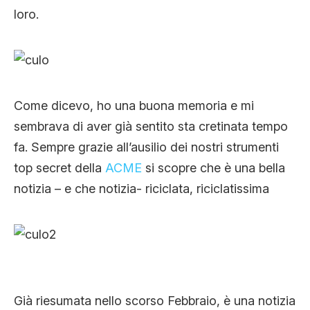
CLIMA ED ENERGIA
loro.
CONTATTI
Come dicevo, ho una buona memoria e mi
CHI SIAMO
sembrava di aver già sentito sta cretinata tempo
fa. Sempre grazie all’ausilio dei nostri strumenti
top secret della
ACME
si scopre che è una bella
notizia – e che notizia- riciclata, riciclatissima
Già riesumata nello scorso Febbraio, è una notizia