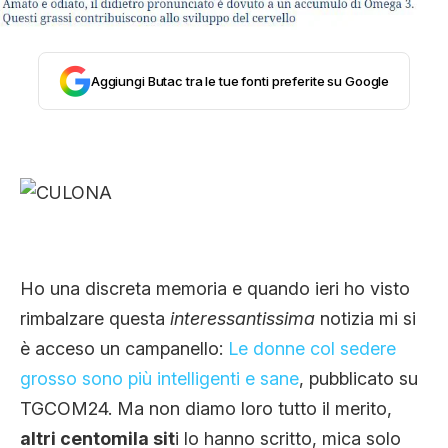
STORIA E CITAZIONI
Aggiungi Butac tra le tue fonti preferite su Google
INTRATTENIMENTO
COMPLOTTI, LEGGENDE URBANE ED
EVERGREEN
Ho una discreta memoria e quando ieri ho visto
EDITORIALI
rimbalzare questa
interessantissima
notizia mi si
è acceso un campanello:
Le donne col sedere
grosso sono più intelligenti e sane
, pubblicato su
TRUFFE E SOCIAL NETWORK
TGCOM24. Ma non diamo loro tutto il merito,
altri centomila sit
i lo hanno scritto, mica solo