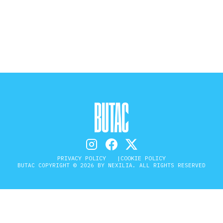
STORIA E CITAZIONI
INTRATTENIMENTO
COMPLOTTI, LEGGENDE URBANE ED
EVERGREEN
EDITORIALI
PRIVACY POLICY
COOKIE POLICY
BUTAC COPYRIGHT © 2026 BY NEXILIA. ALL RIGHTS RESERVED
TRUFFE E SOCIAL NETWORK