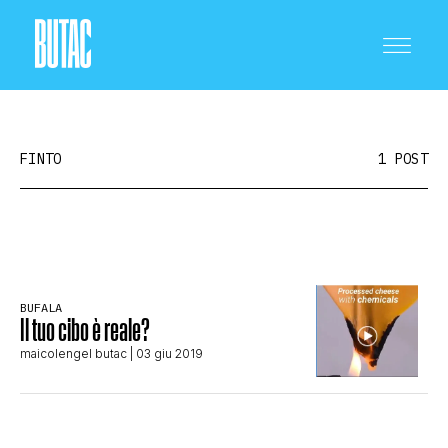
FINTO
1 POST
CRONACA E POLITICA
BUFALA
Il tuo cibo è reale?
SCIENZA E TECNOLOGIA
maicolengel butac
| 03 giu 2019
SALUTE E MEDICINA