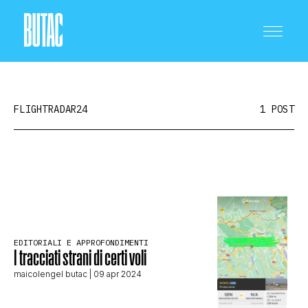
FLIGHTRADAR24
1 POST
CRONACA E POLITICA
SCIENZA E TECNOLOGIA
EDITORIALI E APPROFONDIMENTI
I tracciati strani di certi voli
SALUTE E MEDICINA
maicolengel butac
| 09 apr 2024