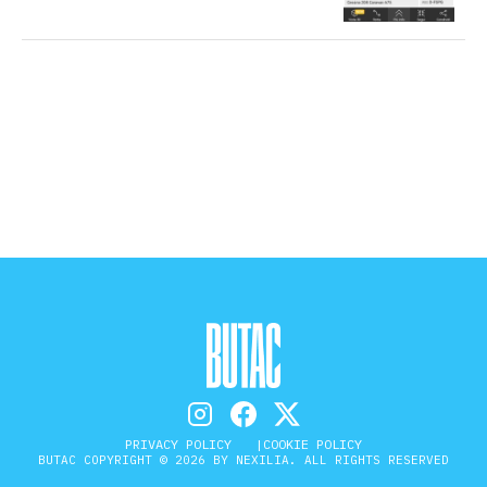
STORIA E CITAZIONI
INTRATTENIMENTO
COMPLOTTI, LEGGENDE URBANE ED
EVERGREEN
EDITORIALI
TRUFFE E SOCIAL NETWORK
PRIVACY POLICY
COOKIE POLICY
BUTAC COPYRIGHT © 2026 BY NEXILIA. ALL RIGHTS RESERVED