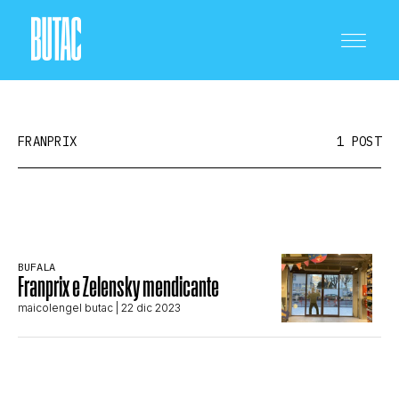
FRANPRIX
1 POST
CRONACA E POLITICA
BUFALA
Franprix e Zelensky mendicante
SCIENZA E TECNOLOGIA
maicolengel butac
| 22 dic 2023
SALUTE E MEDICINA