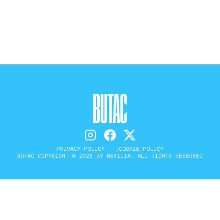
STORIA E CITAZIONI
INTRATTENIMENTO
COMPLOTTI, LEGGENDE URBANE ED
EVERGREEN
PRIVACY POLICY
COOKIE POLICY
EDITORIALI
BUTAC COPYRIGHT © 2026 BY NEXILIA. ALL RIGHTS RESERVED
TRUFFE E SOCIAL NETWORK