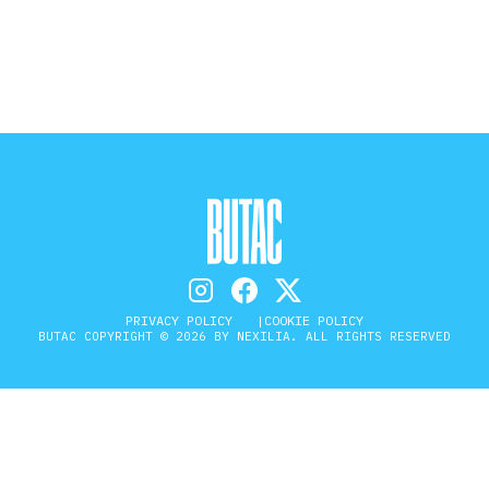
STORIA E CITAZIONI
INTRATTENIMENTO
COMPLOTTI, LEGGENDE URBANE ED
EVERGREEN
PRIVACY POLICY
COOKIE POLICY
BUTAC COPYRIGHT © 2026 BY NEXILIA. ALL RIGHTS RESERVED
EDITORIALI
TRUFFE E SOCIAL NETWORK