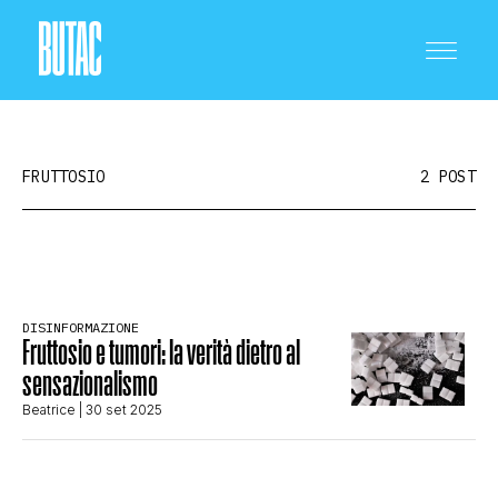
FRUTTOSIO
2 POST
CRONACA E POLITICA
DISINFORMAZIONE
Fruttosio e tumori: la verità dietro al
SCIENZA E TECNOLOGIA
sensazionalismo
Beatrice
| 30 set 2025
SALUTE E MEDICINA