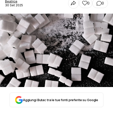
Beatrice
0
0
30 Set 2025
STORIA E CITAZIONI
INTRATTENIMENTO
COMPLOTTI, LEGGENDE URBANE ED
EVERGREEN
EDITORIALI
TRUFFE E SOCIAL NETWORK
Aggiungi Butac tra le tue fonti preferite su Google