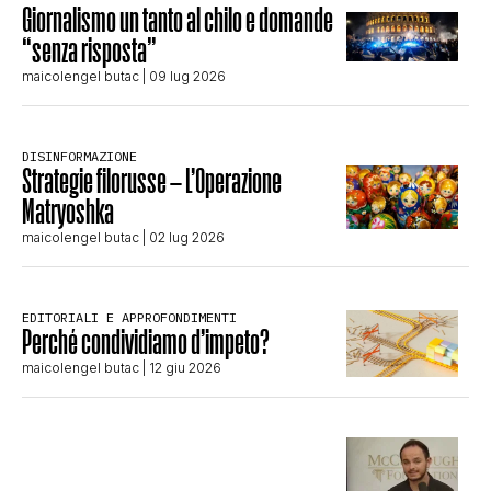
Giornalismo un tanto al chilo e domande
“senza risposta”
maicolengel butac
| 09 lug 2026
DISINFORMAZIONE
Strategie filorusse – L’Operazione
Matryoshka
maicolengel butac
| 02 lug 2026
EDITORIALI E APPROFONDIMENTI
Perché condividiamo d’impeto?
maicolengel butac
| 12 giu 2026