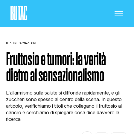
DISINFORMAZIONE
Fruttosio e tumori: la verità
dietro al sensazionalismo
CRONACA E POLITICA
L'allarmismo sulla salute si diffonde rapidamente, e gli
SCIENZA E TECNOLOGIA
zuccheri sono spesso al centro della scena. In questo
articolo, verifichiamo i titoli che collegano il fruttosio al
cancro e cerchiamo di spiegare cosa dice davvero la
ricerca
SALUTE E MEDICINA