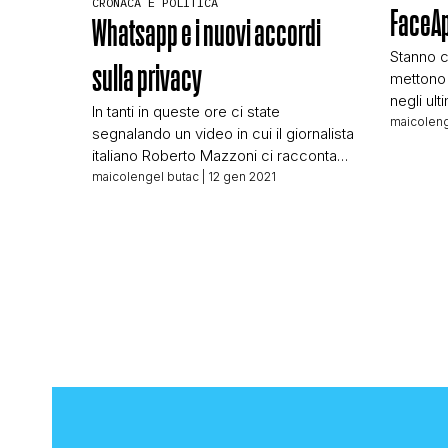
CRONACA E POLITICA
FaceAp
Whatsapp e i nuovi accordi
Stanno c
sulla privacy
mettono i
negli ult
In tanti in queste ore ci state
social c
maicoleng
segnalando un video in cui il giornalista
usando 
italiano Roberto Mazzoni ci racconta
smartpho
per filo e per segno le nuove regole
maicolengel butac
| 12 gen 2021
invecchia
che si applicheranno a WhatsApp a
filtri). 
partire dall’8 febbraio 2021. Il video, se
Se lo hai
non l’avete ancora visto, è questo: Ben
documentato e ben raccontato, è un
video che […]