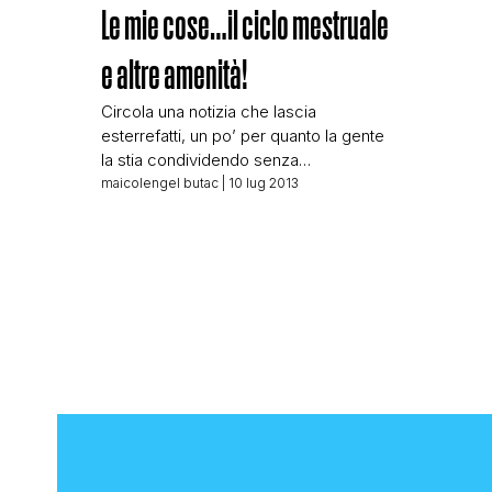
Le mie cose…il ciclo mestruale
e altre amenità!
Circola una notizia che lascia
esterrefatti, un po’ per quanto la gente
la stia condividendo senza
minimamente porsi il dubbio di
maicolengel butac
| 10 lug 2013
verificarla e un po’ per l’ammasso di
boiate che sono riusciti a scrivere in un
solo articolo! L’articolo di cui parlo
esordisce con un titolo così:
Mestruazioni, effetto
dell’intossicazione dell’organismo Per
fortuna l’autore poco dopo […]