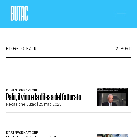
GIORGIO PALÙ
2 POST
CRONACA E POLITICA
DISINFORMAZIONE
Palù, il vino e la difesa del fatturato
SCIENZA E TECNOLOGIA
Redazione Butac
| 25 mag 2023
SALUTE E MEDICINA
DISINFORMAZIONE