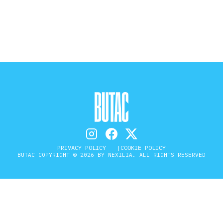
STORIA E CITAZIONI
INTRATTENIMENTO
COMPLOTTI, LEGGENDE URBANE ED
EVERGREEN
PRIVACY POLICY
COOKIE POLICY
EDITORIALI
BUTAC COPYRIGHT © 2026 BY NEXILIA. ALL RIGHTS RESERVED
TRUFFE E SOCIAL NETWORK