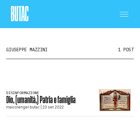
GIUSEPPE MAZZINI
1 POST
CRONACA E POLITICA
DISINFORMAZIONE
Dio, (umanità,) Patria e famiglia
SCIENZA E TECNOLOGIA
maicolengel butac
| 23 set 2022
SALUTE E MEDICINA