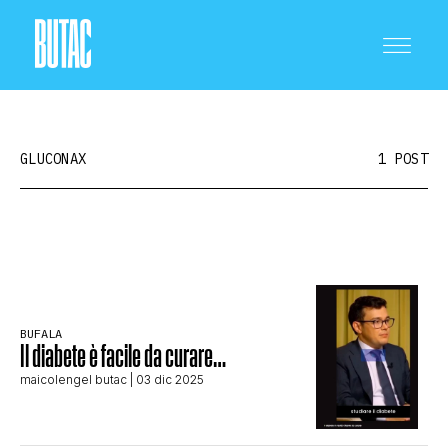
GLUCONAX
1 POST
CRONACA E POLITICA
SCIENZA E TECNOLOGIA
BUFALA
Il diabete è facile da curare…
maicolengel butac
| 03 dic 2025
SALUTE E MEDICINA