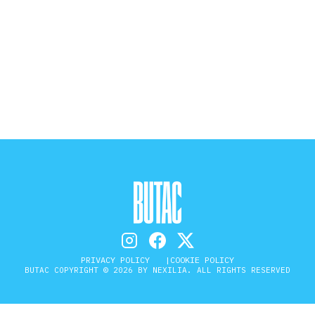
STORIA E CITAZIONI
INTRATTENIMENTO
COMPLOTTI, LEGGENDE URBANE ED
EVERGREEN
EDITORIALI
PRIVACY POLICY
COOKIE POLICY
BUTAC COPYRIGHT © 2026 BY NEXILIA. ALL RIGHTS RESERVED
TRUFFE E SOCIAL NETWORK