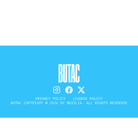
STORIA E CITAZIONI
INTRATTENIMENTO
COMPLOTTI, LEGGENDE URBANE ED
EVERGREEN
EDITORIALI
PRIVACY POLICY
COOKIE POLICY
BUTAC COPYRIGHT © 2026 BY NEXILIA. ALL RIGHTS RESERVED
TRUFFE E SOCIAL NETWORK