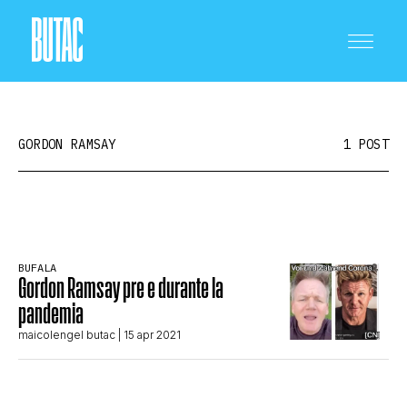
GORDON RAMSAY
1 POST
CRONACA E POLITICA
BUFALA
Gordon Ramsay pre e durante la
SCIENZA E TECNOLOGIA
pandemia
maicolengel butac
| 15 apr 2021
SALUTE E MEDICINA