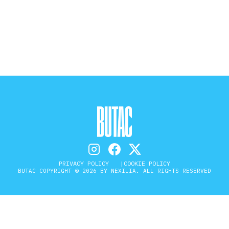
STORIA E CITAZIONI
INTRATTENIMENTO
COMPLOTTI, LEGGENDE URBANE ED
EVERGREEN
EDITORIALI
PRIVACY POLICY
COOKIE POLICY
BUTAC COPYRIGHT © 2026 BY NEXILIA. ALL RIGHTS RESERVED
TRUFFE E SOCIAL NETWORK