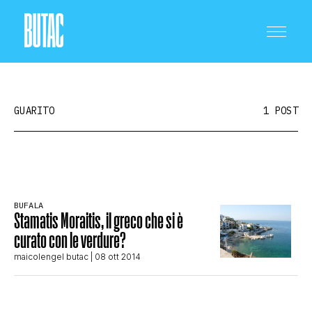
GUARITO
1 POST
CRONACA E POLITICA
BUFALA
Stamatis Moraitis, il greco che si è
SCIENZA E TECNOLOGIA
curato con le verdure?
maicolengel butac
| 08 ott 2014
SALUTE E MEDICINA