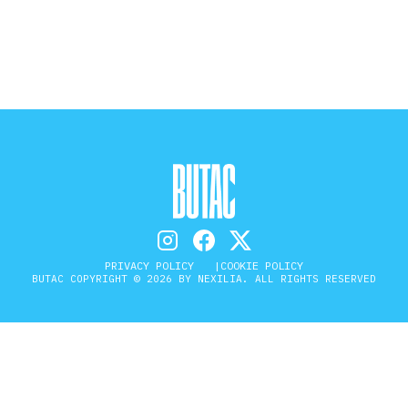
STORIA E CITAZIONI
INTRATTENIMENTO
COMPLOTTI, LEGGENDE URBANE ED
EVERGREEN
PRIVACY POLICY
COOKIE POLICY
BUTAC COPYRIGHT © 2026 BY NEXILIA. ALL RIGHTS RESERVED
EDITORIALI
TRUFFE E SOCIAL NETWORK