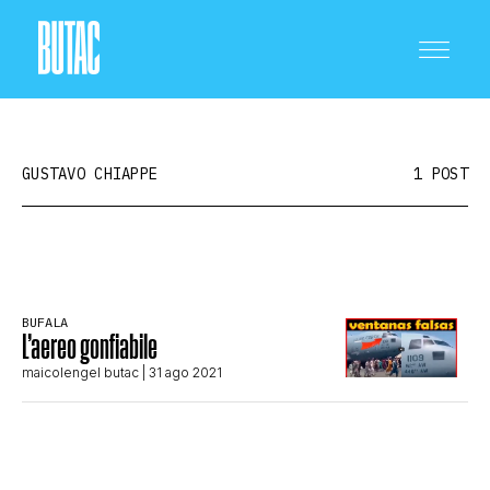
GUSTAVO CHIAPPE
1 POST
CRONACA E POLITICA
BUFALA
L’aereo gonfiabile
SCIENZA E TECNOLOGIA
maicolengel butac
| 31 ago 2021
SALUTE E MEDICINA