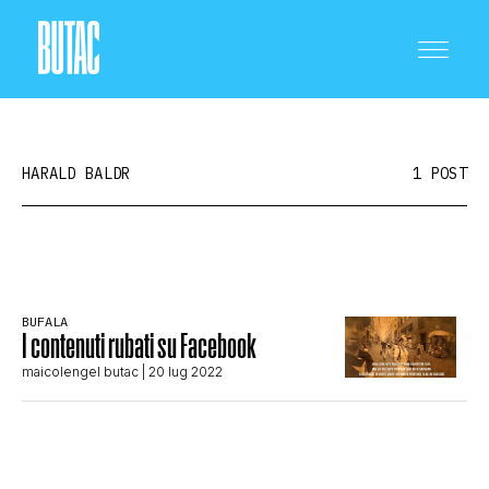
HARALD BALDR
1 POST
CRONACA E POLITICA
BUFALA
I contenuti rubati su Facebook
SCIENZA E TECNOLOGIA
maicolengel butac
| 20 lug 2022
SALUTE E MEDICINA