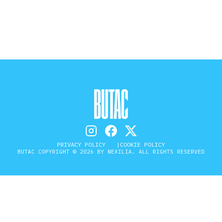
STORIA E CITAZIONI
INTRATTENIMENTO
COMPLOTTI, LEGGENDE URBANE ED
EVERGREEN
PRIVACY POLICY
COOKIE POLICY
BUTAC COPYRIGHT © 2026 BY NEXILIA. ALL RIGHTS RESERVED
EDITORIALI
TRUFFE E SOCIAL NETWORK