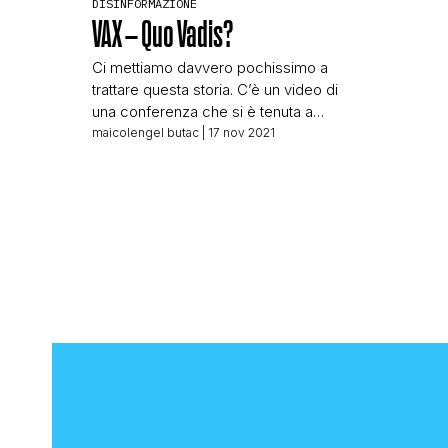
DISINFORMAZIONE
VAX – Quo Vadis?
Ci mettiamo davvero pochissimo a
trattare questa storia. C’è un video di
una conferenza che si è tenuta a
Bolzano, il 10 novembre 2021.
maicolengel butac
| 17 nov 2021
Conferenza di cui era stata data notizia
sulla RAI regionale già qualche
settimana fa, organizzata dal
capogruppo di Enzian Josef
Unterholzner. Enzian è il gruppo
consiliare di Bolzano aperto dallo
stesso […]