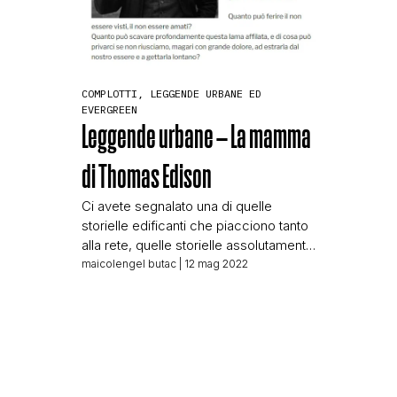
COMPLOTTI, LEGGENDE URBANE ED
EVERGREEN
Leggende urbane – La mamma
di Thomas Edison
Ci avete segnalato una di quelle
storielle edificanti che piacciono tanto
alla rete, quelle storielle assolutamente
inutili da smontare visto che tanto la
maicolengel butac
| 12 mag 2022
massa di utenti preferisce sempre la
leggenda ai fatti. Ma qui abbiamo
bisogno di staccare dalla tragica
quotidianità fatta di dezinformatsiya e
negazionismo, quindi ben venga
questa segnalazione. Ci scrive E.: Ciao