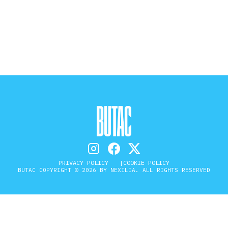
STORIA E CITAZIONI
INTRATTENIMENTO
COMPLOTTI, LEGGENDE URBANE ED
EVERGREEN
EDITORIALI
PRIVACY POLICY
COOKIE POLICY
BUTAC COPYRIGHT © 2026 BY NEXILIA. ALL RIGHTS RESERVED
TRUFFE E SOCIAL NETWORK