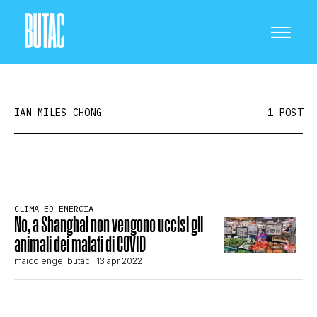
IAN MILES CHONG
1 POST
CRONACA E POLITICA
CLIMA ED ENERGIA
No, a Shanghai non vengono uccisi gli
SCIENZA E TECNOLOGIA
animali dei malati di COVID
maicolengel butac
| 13 apr 2022
SALUTE E MEDICINA