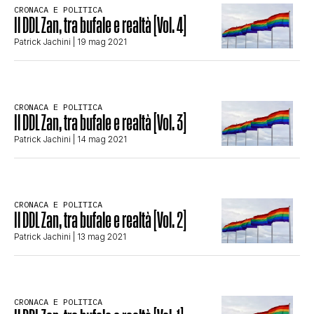
CRONACA E POLITICA
STORIA E CITAZIONI
Il DDL Zan, tra bufale e realtà [Vol. 4]
Patrick Jachini
| 19 mag 2021
INTRATTENIMENTO
CRONACA E POLITICA
Il DDL Zan, tra bufale e realtà [Vol. 3]
COMPLOTTI, LEGGENDE URBANE ED
Patrick Jachini
| 14 mag 2021
EVERGREEN
CRONACA E POLITICA
Il DDL Zan, tra bufale e realtà [Vol. 2]
EDITORIALI
Patrick Jachini
| 13 mag 2021
TRUFFE E SOCIAL NETWORK
CRONACA E POLITICA