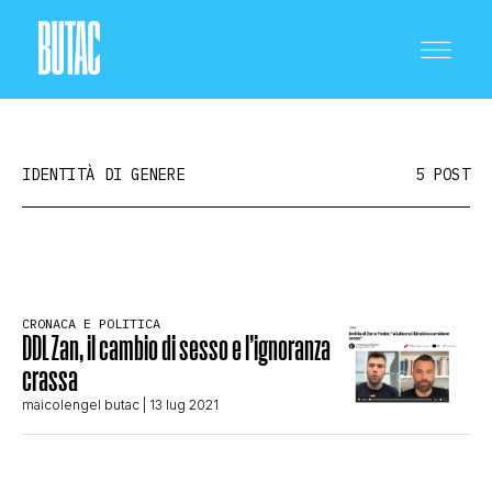
IDENTITÀ DI GENERE
5 POST
CRONACA E POLITICA
CRONACA E POLITICA
DDL Zan, il cambio di sesso e l’ignoranza
SCIENZA E TECNOLOGIA
crassa
maicolengel butac
| 13 lug 2021
SALUTE E MEDICINA