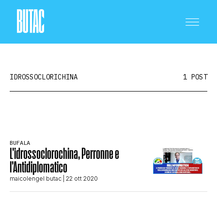
IDROSSOCLORICHINA
1 POST
CRONACA E POLITICA
BUFALA
L’idrossoclorochina, Perronne e
SCIENZA E TECNOLOGIA
l’Antidiplomatico
maicolengel butac
| 22 ott 2020
SALUTE E MEDICINA