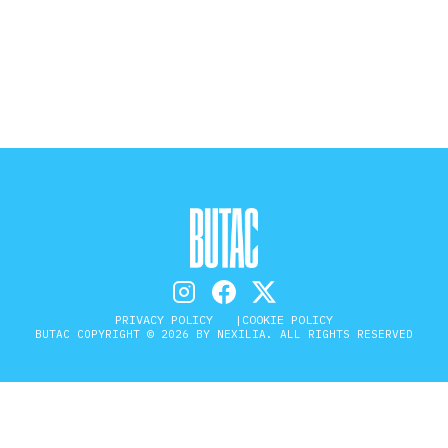
STORIA E CITAZIONI
INTRATTENIMENTO
COMPLOTTI, LEGGENDE URBANE ED
EVERGREEN
EDITORIALI
PRIVACY POLICY
COOKIE POLICY
BUTAC COPYRIGHT © 2026 BY NEXILIA. ALL RIGHTS RESERVED
TRUFFE E SOCIAL NETWORK