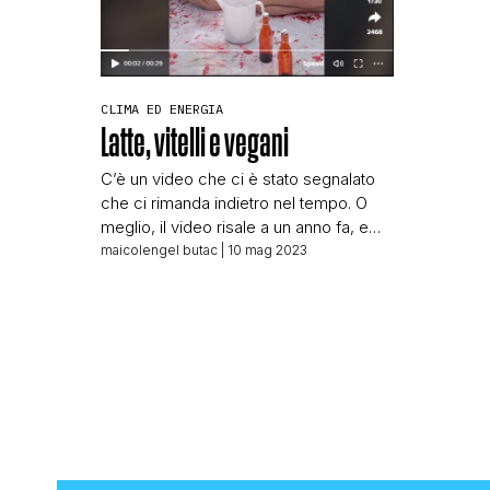
CLIMA ED ENERGIA
Latte, vitelli e vegani
C’è un video che ci è stato segnalato
che ci rimanda indietro nel tempo. O
meglio, il video risale a un anno fa, e
mostra le proteste delle
maicolengel butac
| 10 mag 2023
autoproclamatesi “Iene Vegane”,
proteste andate in scena a maggio
2022 in piazza Cordusio a Milano. Nel
video vediamo delle donne in
biancheria intima che fanno la parte […]