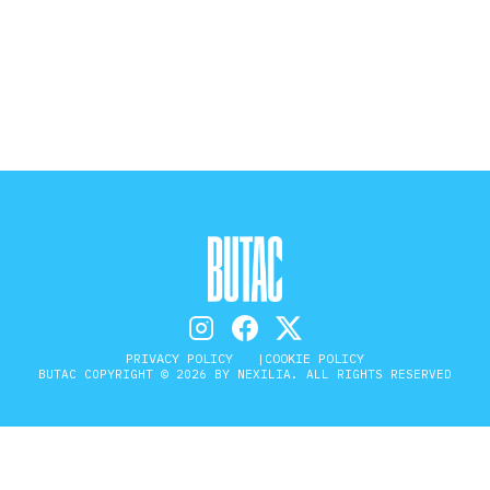
STORIA E CITAZIONI
INTRATTENIMENTO
COMPLOTTI, LEGGENDE URBANE ED
EVERGREEN
EDITORIALI
PRIVACY POLICY
COOKIE POLICY
BUTAC COPYRIGHT © 2026 BY NEXILIA. ALL RIGHTS RESERVED
TRUFFE E SOCIAL NETWORK