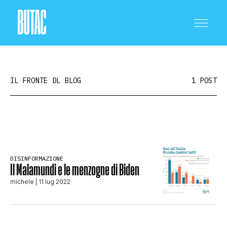
IL FRONTE DL BLOG
1 POST
CRONACA E POLITICA
DISINFORMAZIONE
SCIENZA E TECNOLOGIA
Il Malamundi e le menzogne di Biden
michele
| 11 lug 2022
SALUTE E MEDICINA