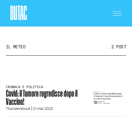
IL METEO
2 POST
CRONACA E POLITICA
CRONACA E POLITICA
Covid: il Tumore regredisce dopo il
SCIENZA E TECNOLOGIA
Vaccino!
Thunderstruck
| 21 mar 2022
SALUTE E MEDICINA