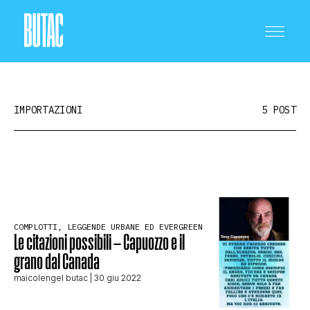
IMPORTAZIONI
5 POST
CRONACA E POLITICA
SCIENZA E TECNOLOGIA
COMPLOTTI, LEGGENDE URBANE ED EVERGREEN
Le citazioni possibili – Capuozzo e il
grano dal Canada
SALUTE E MEDICINA
maicolengel butac
| 30 giu 2022