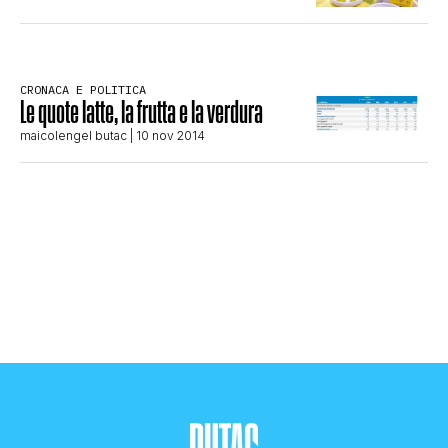
CLIMA ED ENERGIA
CRONACA E POLITICA
CONTATTI
Le quote latte, la frutta e la verdura
maicolengel butac
| 10 nov 2014
CHI SIAMO