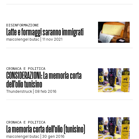
STORIA E CITAZIONI
DISINFORMAZIONE
Latte e formaggi saranno immigrati
INTRATTENIMENTO
maicolengel butac
| 11 nov 2021
COMPLOTTI, LEGGENDE URBANE ED
CRONACA E POLITICA
CONSIDERAZIONI: La memoria corta
EVERGREEN
dell’olio tunisino
Thunderstruck
| 08 feb 2016
EDITORIALI
TRUFFE E SOCIAL NETWORK
CRONACA E POLITICA
La memoria corta dell’olio (tunisino)
maicolengel butac
| 30 gen 2016