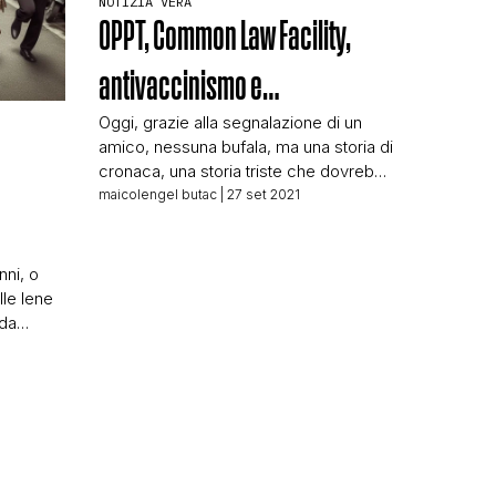
NOTIZIA VERA
OPPT, Common Law Facility,
antivaccinismo e…
Oggi, grazie alla segnalazione di un
amico, nessuna bufala, ma una storia di
cronaca, una storia triste che dovrebbe
farci riflettere. Oggi vi raccontiamo la
maicolengel butac
| 27 set 2021
N
storia di Joe McCarron, un signore di
67 anni deceduto venerdì 24
settembre al Letterkenny University
ni, o
Hospital. Deceduto dopo essersi fatto
lle Iene
dimettere spontaneamente, a suo
 da
rischio e pericolo, il 14 […]
rticolo
vizio
 e un
e ci è