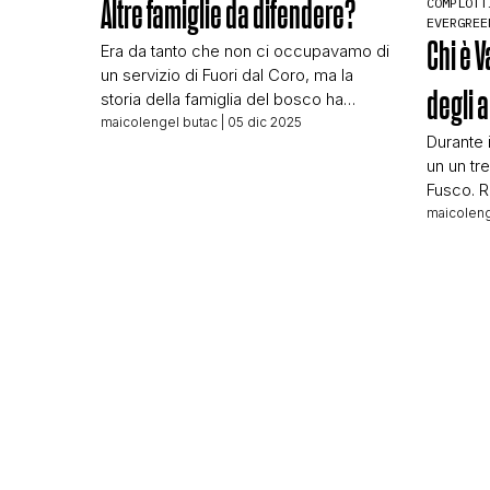
Altre famiglie da difendere?
COMPLOTT
EVERGREE
Chi è 
Era da tanto che non ci occupavamo di
un servizio di Fuori dal Coro, ma la
degli 
storia della famiglia del bosco ha
portato alcune segnalazioni, tra cui un
maicolengel butac
| 05 dic 2025
Durante 
servizio di Raffaella Regoli che ci ha
un un tre
subito incuriosito. La trama pare la
Fusco. R
stessa di Palmoli: una famiglia che
Fusco no
maicoleng
come unica colpa avrebbe quella di
del giu
voler vivere […]
davanti 
che la v
resisten
leader de
carcere