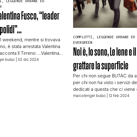
I, LEGGENDE URBANE ED
N
STORIA E CITAZIONI
Valentina Fusco, “leader
apolidi”…
INTRATTENIMENTO
COMPLOTTI, LEGGENDE URBANE ED
il weekend, mentre si trovava
EVERGREEN
no, è stata arrestata Valentina
Noi è, Io sono, Le Iene e il
acconta Il Tirreno: …Valentina
COMPLOTTI, LEGGENDE URBANE ED EVERGREE
n ha rispettato le prescrizioni
el butac
| 02 dic 2024
grattare la superficie
dice Sergio Compagnucci
al quale è in corso il processo
Per chi non segue BUTAC da an
EDITORIALI
ede imputata proprio per
per chi non ha visto i servizi de
za: la 43ene (sic) follonichese
dedicati a questa che ci viene
gli apolidi è stata portata nel
definire setta, il titolo di quest’a
maicolengel butac
| 12 feb 2024
 […]
TRUFFE E SOCIAL NETWORK
suonerà strano. Ma dopo il ser
delle Iene di qualche giorno fa,
articolo del 5 febbraio 2024 ch
stato segnalato da […]
CLIMA ED ENERGIA