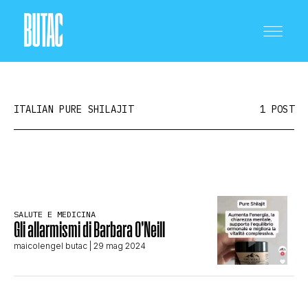
ITALIAN PURE SHILAJIT
1 POST
CRONACA E POLITICA
SALUTE E MEDICINA
SCIENZA E TECNOLOGIA
Gli allarmismi di Barbara O’Neill
maicolengel butac
| 29 mag 2024
SALUTE E MEDICINA