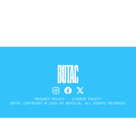
STORIA E CITAZIONI
INTRATTENIMENTO
COMPLOTTI, LEGGENDE URBANE ED
EVERGREEN
EDITORIALI
PRIVACY POLICY
COOKIE POLICY
BUTAC COPYRIGHT © 2026 BY NEXILIA. ALL RIGHTS RESERVED
TRUFFE E SOCIAL NETWORK