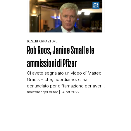
DISINFORMAZIONE
Rob Roos, Janine Small e le
ammissioni di Pfizer
Ci avete segnalato un video di Matteo
Gracis – che, ricordiamo, ci ha
denunciato per diffamazione per aver
inserito la sua pagina Telegram in Black
maicolengel butac
| 14 ott 2022
List – che a sua volta cita un tweet di
Rob Roos, europarlamentare olandese.
Gracis è indignato da quello che Roos
racconta nel suo tweet, per cui è di
quanto […]