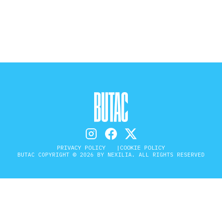
STORIA E CITAZIONI
INTRATTENIMENTO
COMPLOTTI, LEGGENDE URBANE ED
EVERGREEN
PRIVACY POLICY
COOKIE POLICY
EDITORIALI
BUTAC COPYRIGHT © 2026 BY NEXILIA. ALL RIGHTS RESERVED
TRUFFE E SOCIAL NETWORK