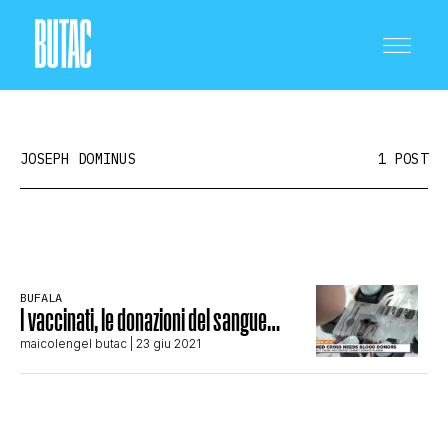
JOSEPH DOMINUS
1 POST
CRONACA E POLITICA
BUFALA
I vaccinati, le donazioni del sangue…
SCIENZA E TECNOLOGIA
maicolengel butac
| 23 giu 2021
SALUTE E MEDICINA